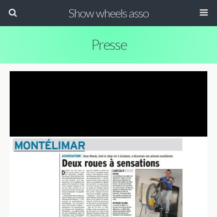
Show wheels asso
Presse